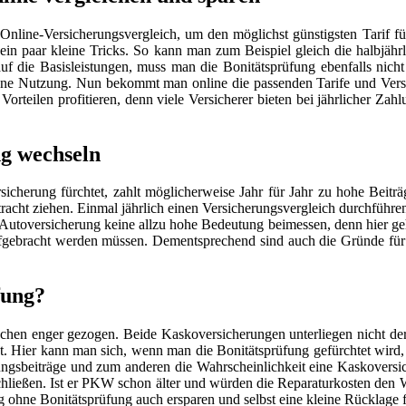
nline-Versicherungsvergleich, um den möglichst günstigsten Tarif für s
ein paar kleine Tricks. So kann man zum Beispiel gleich die halbjährl
uf die Basisleistungen, muss man die Bonitätsprüfung ebenfalls nicht
ene Nutzung. Nun bekommt man online die passenden Tarife und Versic
orteilen profitieren, denn viele Versicherer bieten bei jährlicher Zah
ng wechseln
icherung fürchtet, zahlt möglicherweise Jahr für Jahr zu hohe Beitr
racht ziehen. Einmal jährlich einen Versicherungsvergleich durchführe
 Autoversicherung keine allzu hohe Bedeutung beimessen, denn hier geh
gebracht werden müssen. Dementsprechend sind auch die Gründe für e
fung?
schen enger gezogen. Beide Kaskoversicherungen unterliegen nicht der g
. Hier kann man sich, wenn man die Bonitätsprüfung gefürchtet wird, 
erungsbeiträge und zum anderen die Wahrscheinlichkeit eine Kaskoversi
schließen. Ist er PKW schon älter und würden die Reparaturkosten den 
 ohne Bonitätsprüfung auch ersparen und selbst eine kleine Rücklage f