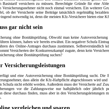
im Basistarif versichern zu müssen. Berechtigte Gründe für eine Ab
en Versicherungsnehmer nicht noch einmal versichern. Ein weiterer Gru
fel, ob der Versicherte seine Beiträge tatsächlich regelmäßig bezahlen 
ingend notwendig ist, denn die meisten Kfz-Versicherer bieten eine Kfz
ss gar nicht sein
cherung ohne Bonitätsprüfung. Obwohl man keine Autoversicherung 
ühren können, haben wir bereits erwähnt. Ein negativer Schufa Eintrag 
ähren des Online-Antrages durchaus zustimmen. Selbstverständlich k
kommt Versicherten der Konkurrenzkampf zugute, denn kein Versicherer 
rsicherung ohne Bonitätsprüfung suchen?
r Versicherungsleistungen
rfügt und eine Autoversicherung ohne Bonitätsprüfung sucht. Die Ba
cherungsnehmer, dass allein die Kfz-Haftpflicht abgeschlossen wird 
en Schufa nicht erhöht werden. Außerdem muss der Versicherte auf Zus
sicherungen vor die Zahlungsweise nur halbjährlich oder jährlich 
ann diese durchaus finden, muss aber in den Versicherungsleistungen 
.
line vergleichen und sparen