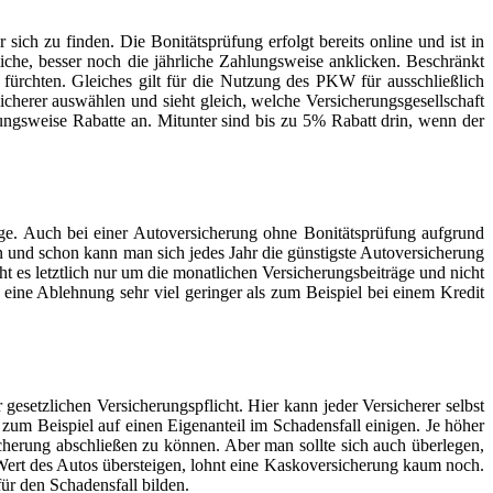
ich zu finden. Die Bonitätsprüfung erfolgt bereits online und ist in
iche, besser noch die jährliche Zahlungsweise anklicken. Beschränkt
 fürchten. Gleiches gilt für die Nutzung des PKW für ausschließlich
herer auswählen und sieht gleich, welche Versicherungsgesellschaft
lungsweise Rabatte an. Mitunter sind bis zu 5% Rabatt drin, wenn der
äge. Auch bei einer Autoversicherung ohne Bonitätsprüfung aufgrund
n und schon kann man sich jedes Jahr die günstigste Autoversicherung
t es letztlich nur um die monatlichen Versicherungsbeiträge und nicht
ine Ablehnung sehr viel geringer als zum Beispiel bei einem Kredit
esetzlichen Versicherungspflicht. Hier kann jeder Versicherer selbst
zum Beispiel auf einen Eigenanteil im Schadensfall einigen. Je höher
cherung abschließen zu können. Aber man sollte sich auch überlegen,
Wert des Autos übersteigen, lohnt eine Kaskoversicherung kaum noch.
ür den Schadensfall bilden.