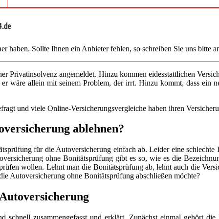
r haben. Sollte Ihnen ein Anbieter fehlen, so schreiben Sie uns bitte a
 Privatinsolvenz angemeldet. Hinzu kommen eidesstattlichen Versicher
 er wäre allein mit seinem Problem, der irrt. Hinzu kommt, dass ein ne
fragt und viele Online-Versicherungsvergleiche haben ihren Versicheru
toversicherung ablehnen?
ätsprüfung für die Autoversicherung einfach ab. Leider eine schlecht
oversicherung ohne Bonitätsprüfung gibt es so, wie es die Bezeichnung 
prüfen wollen. Lehnt man die Bonitätsprüfung ab, lehnt auch die Versic
die Autoversicherung ohne Bonitätsprüfung abschließen möchte?
 Autoversicherung
d schnell zusammengefasst und erklärt. Zunächst einmal gehört die K